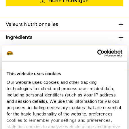
FICHE TECHNIQUE
Valeurs Nutritionnelles
Ingrédients
Poids/Logistique
Modes de cuisson
This website uses cookies
Certifications
Our website uses cookies and other tracking
technologies to collect and process user-related data,
Recettes associées
including personal identifiers (such as your IP address
and session details). We use this information for various
purposes, including necessary cookies that are essential
for the basic functionality of the website, preferences
cookies to remember your settings and preferences,
Frites à la Carbonara
statistics cookies to analyze website usage and improve