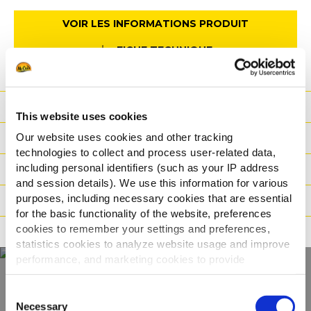
VOIR LES INFORMATIONS PRODUIT
FICHE TECHNIQUE
Valeurs Nutritionnelles
This website uses cookies
Our website uses cookies and other tracking
Ingrédients
technologies to collect and process user-related data,
including personal identifiers (such as your IP address
Poids/Logistique
and session details). We use this information for various
purposes, including necessary cookies that are essential
Modes de cuisson
for the basic functionality of the website, preferences
cookies to remember your settings and preferences,
Certifications
statistics cookies to analyze website usage and improve
performance, and marketing cookies to provide
personalized content and advertising.
Consent
Découvrir la gamme
By clicking 'Allow all cookies', you consent to the use of
Necessary
Selection