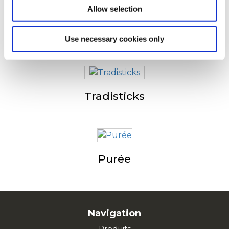
Allow selection
Wedges Skin-On Seasoned
Use necessary cookies only
Tradisticks
Purée
Navigation
Produits