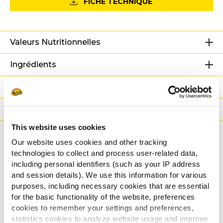
FICHE TECHNIQUE
Valeurs Nutritionnelles
Ingrédients
Poids/Logistique
Modes de cuisson
This website uses cookies
Certifications
Our website uses cookies and other tracking
technologies to collect and process user-related data,
Recettes associées
including personal identifiers (such as your IP address
and session details). We use this information for various
purposes, including necessary cookies that are essential
for the basic functionality of the website, preferences
cookies to remember your settings and preferences,
Frites garnies de choucroute
statistics cookies to analyze website usage and improve