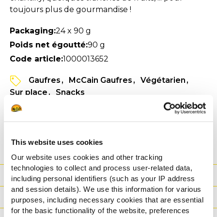
toujours plus de gourmandise !
Packaging:
24 x 90 g
Poids net égoutté:
90 g
Code article:
1000013652
Gaufres
McCain Gaufres
Végétarien
Sur place
Snacks
VOIR LES INFORMATIONS PRODUIT
FICHE TECHNIQUE
This website uses cookies
Our website uses cookies and other tracking
technologies to collect and process user-related data,
Bénéfices
including personal identifiers (such as your IP address
and session details). We use this information for various
Valeurs Nutritionnelles
purposes, including necessary cookies that are essential
for the basic functionality of the website, preferences