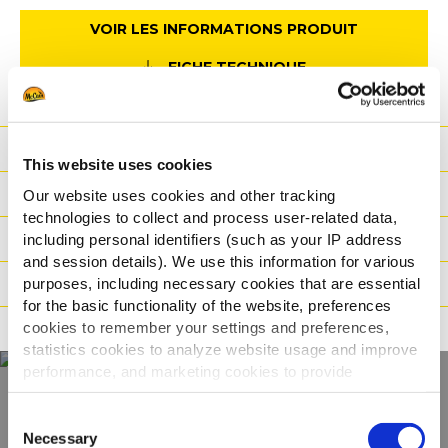
VOIR LES INFORMATIONS PRODUIT
FICHE TECHNIQUE
Valeurs Nutritionnelles
This website uses cookies
Ingrédients
Our website uses cookies and other tracking
technologies to collect and process user-related data,
Poids/Logistique
including personal identifiers (such as your IP address
and session details). We use this information for various
Modes de cuisson
purposes, including necessary cookies that are essential
for the basic functionality of the website, preferences
cookies to remember your settings and preferences,
Certifications
statistics cookies to analyze website usage and improve
performance, and marketing cookies to provide
personalized content and advertising.
Consent
Découvrir la gamme
By clicking 'Allow all cookies', you consent to the use of
Necessary
Selection