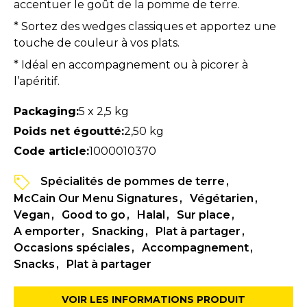
accentuer le goût de la pomme de terre.
* Sortez des wedges classiques et apportez une
touche de couleur à vos plats.
* Idéal en accompagnement ou à picorer à
l’apéritif.
Packaging:
5 x 2,5 kg
Poids net égoutté:
2,50 kg
Code article:
1000010370
Spécialités de pommes de terre
McCain Our Menu Signatures
Végétarien
Vegan
Good to go
Halal
Sur place
A emporter
Snacking
Plat à partager
Occasions spéciales
Accompagnement
Snacks
Plat à partager
VOIR LES INFORMATIONS PRODUIT