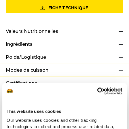
FICHE TECHNIQUE
Valeurs Nutritionnelles
Ingrédients
Poids/Logistique
Modes de cuisson
Certifications
Recettes associées
This website uses cookies
Our website uses cookies and other tracking
technologies to collect and process user-related data,
Planche à partager - L’Américaine