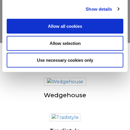
complète
Show details
VOIR LES PRODUITS
Allow all cookies
Allow selection
D'autres ont également
Use necessary cookies only
consulté
Wedgehouse