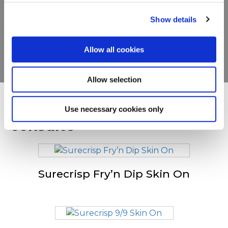
complète
Show details
VOIR LES PRODUITS
Allow all cookies
Allow selection
D'autres ont également
Use necessary cookies only
consulté
Surecrisp Fry’n Dip Skin On