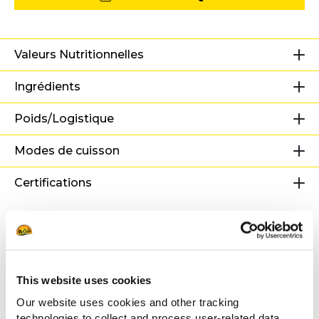
Valeurs Nutritionnelles
Ingrédients
Poids/Logistique
Modes de cuisson
Certifications
Recettes associées
This website uses cookies
BBQ Burger accompagné de
Our website uses cookies and other tracking
SureCrisp
technologies to collect and process user-related data,