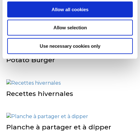
Allow all cookies
D'autres ont
Allow selection
également consulté
Use necessary cookies only
Potato Burger
Recettes hivernales
Planche à partager et à dipper