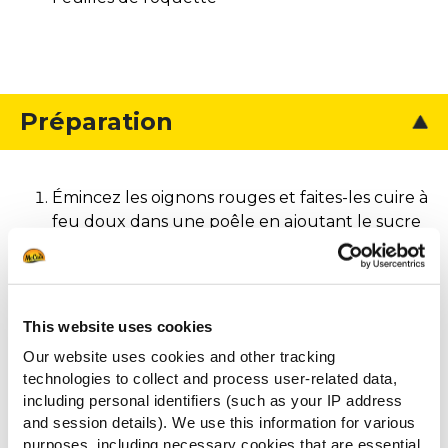
Préparation
Émincez les oignons rouges et faites-les cuire à
feu doux dans une poêle en ajoutant le sucre
et l’eau. Laissez mijoter pendant 20 minutes
jusqu’à obtention d’une préparation
homogène.
This website uses cookies
Préparez la sauce César en mélangeant la
mayonnaise, le parmesan, l’ail écrasé et les
Our website uses cookies and other tracking
anchois (facultatifs).
technologies to collect and process user-related data,
including personal identifiers (such as your IP address
Réchauffez les Potato Toast en suivant les
and session details). We use this information for various
instructions indiquées sur l’emballage.
purposes, including necessary cookies that are essential