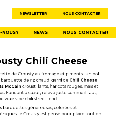
NEWSLETTER
NOUS CONTACTER
-NOUS?
NEWS
NOUS CONTACTER
usty Chili Cheese
cette de Crousty au fromage et piments : un bol
barquette de riz chaud, garni de
Chili Cheese
ts McCain
croustillants, haricots rouges, maïs et
os. Fondant à cœur, relevé juste comme il faut,
 vraie vibe chili street food.
s barquettes généreuses, colorées et
niques, le Crousty est pensé pour plaire tout en