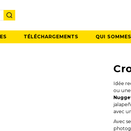
ES
TÉLÉCHARGEMENTS
QUI SOMMES
Cro
Idée re
ou une 
Nugge
jalapeñ
avec une
Avec se
photogé