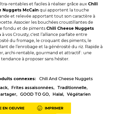
ltra-rentables et faciles à réaliser grâce aux
Chili
e Nuggets McCain
qui apportent la touche
de et relevée apportant tout son caractère à
ecette. Associer les bouchées croustillantes de
e fondu et de piments
Chili Cheese Nuggets
n
à vos Crousty, c'est l’alliance parfaite entre
osité du fromage, le croquant des piments, le
llant de l’enrobage et la générosité du riz. Rapide à
r, archi-rentable, gourmand et attractif : une
 tendance à proposer sans hésiter.
oduits connexes:
Chili And Cheese Nuggets
ack
Frites assaisonnées
Traditionnelle
partager
GOOD TO GO
Halal
Végétarien
E EN OEUVRE
IMPRIMER