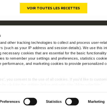
VOIR TOUTES LES RECETTES
ui sommes-nous
Mc
s
os racines nous engagent
nd other tracking technologies to collect and process user-rela
space Agriculteurs
ers (such as your IP address and session details). We use this in
Tr
ecrutement
 necessary cookies that are essential for the basic functionality
ews
es to remember your settings and preferences, statistics cooki
AQ
 performance, and marketing cookies to provide personalized c
ies', you consent to the use of all cookies. If you'd like to custo
 by clicking the options below and selecting 'Allow selection.'
Politique de confidentialité
Conditions générales
Cookies
okies, click on "Show details." You can withdraw or modify your
 "Cookies" link in the footer of the page.
©2026 McCain® Foods Limited | All rights reserved
Preferences
Statistics
Marketing