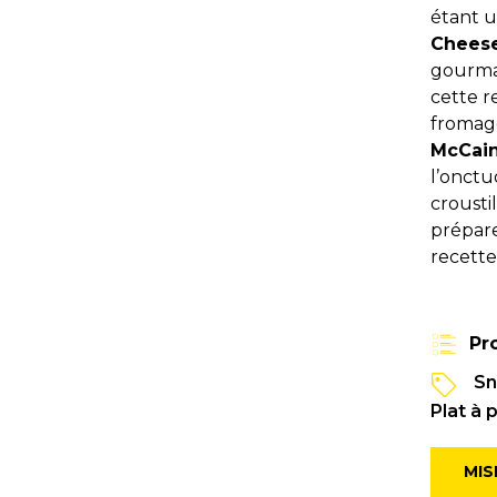
étant u
Chees
gourman
cette r
fromag
McCai
l’onctu
crousti
prépare
recette
Pr
Sn
Plat à 
MIS