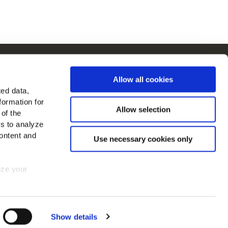
Cain en Europe
Allow all cookies
Voir tous les pays
ted data,
formation for
ouvez-nous sur
Allow selection
 of the
es to analyze
ontent and
Use necessary cookies only
mize your
 consent at
Show details