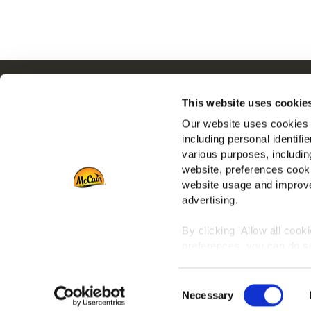
Navigation
Q
This website uses cookie
Produits
N
Our website uses cookies a
Recettes
E
including personal identifi
Marques
R
various purposes, including
Inspiration
N
website, preferences cooki
Téléchargements
F
website usage and improve
advertising.
Nous contacter
By clicking 'Allow all cook
preferences, you can do so
To learn more about our co
Consent
any time by clicking on the
Necessary
Selection