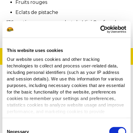
Fruits rouges
Eclats de pistache
*36 portions avec un sachet de Mini Gaufres de
Bruxelles
This website uses cookies
Préparation
Our website uses cookies and other tracking
technologies to collect and process user-related data,
including personal identifiers (such as your IP address
Cuire les Gaufres de Bruxelles surgelées en
and session details). We use this information for various
purposes, including necessary cookies that are essential
suivant les recommandations sur l'emballage
for the basic functionality of the website, preferences
adaptées aux modes de cuisson dont vous
cookies to remember your settings and preferences,
disposez
statistics cookies to analyze website usage and improve
Remplir harmonieusement les différents trous
performance, and marketing cookies to provide
de la gaufre avec de la crème chantilly, du
personalized content and advertising.
coulis de fruit rouge et quelques fruits rouges
Consent
By clicking 'Allow all cookies', you consent to the use of
Necessary
Selection