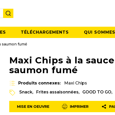
ES
TÉLÉCHARGEMENTS
QUI SOMMES
 au saumon fumé
Maxi Chips à la sauce
saumon fumé
Produits connexes:
Maxi Chips
Snack
Frites assaisonnées
GOOD TO GO
MISE EN OEUVRE
IMPRIMER
PA