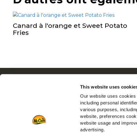
Canard à l'orange et Sweet Potato
Fries
Navigation
Q
This website uses cookie
Produits
N
Our website uses cookies a
Recettes
E
including personal identifi
Marques
R
various purposes, including
Inspiration
N
website, preferences cooki
Téléchargements
F
website usage and improve
advertising.
Nous contacter