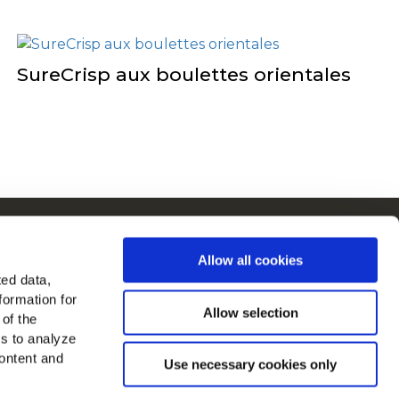
SureCrisp aux boulettes orientales
Cain en Europe
Allow all cookies
Voir tous les pays
ted data,
formation for
ouvez-nous sur
Allow selection
 of the
es to analyze
ontent and
Use necessary cookies only