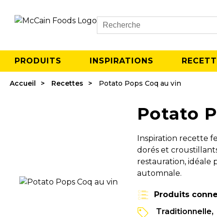
Search
PRODUITS
INSPIRATIONS
RECETT
Accueil
Recettes
Potato Pops Coq au vin
Potato P
Inspiration recette 
dorés et croustillan
restauration, idéale 
automnale.
Produits conne
Traditionnelle