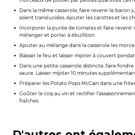
morceaux de poulet par petites quantités. Les re
Dans la même casserole, faire revenir le bacon jusq
soient translucides. Ajouter les carottes et les c
Incorporer la purée de tomates et faire revenir r
mélanger et porter à ébullition.
Ajouter au mélange dans la casserole les morce
Baisser le feu et laisser mijoter à couvert penda
Dans une petite casserole distincte, faire fondr
sauce. Laisser mijoter 10 minutes supplémentair
Préparer les Potato Pops McCain dans une friteus
Goûter le coq au vin et rectifier l'assaisonnemen
fraîches.
D'autres ont égalem