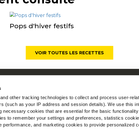
Pops d'hiver festifs
VOIR TOUTES LES RECETTES
ui sommes-nous
Mc
s
os racines nous engagent
nd other tracking technologies to collect and process user-rela
space Agriculteurs
ers (such as your IP address and session details). We use this in
Tr
ecrutement
 necessary cookies that are essential for the basic functionality
ews
es to remember your settings and preferences, statistics cooki
AQ
 performance, and marketing cookies to provide personalized c