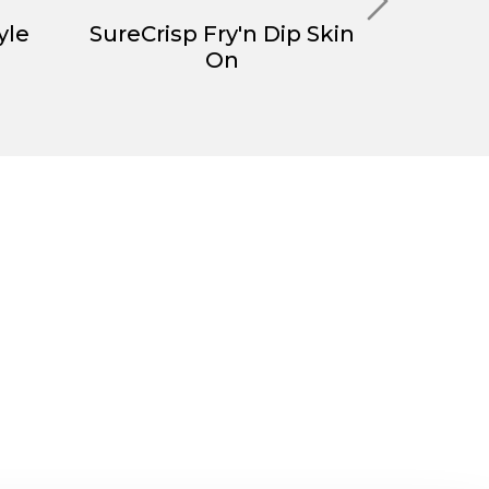
yle
SureCrisp Fry'n Dip Skin
Su
On