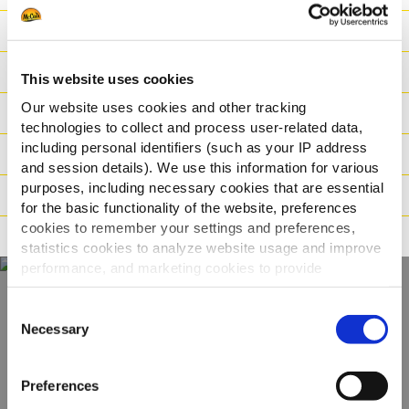
Πλεονεκτήματα
Θρεπτικές Αξίες
This website uses cookies
Our website uses cookies and other tracking
Συστατικά
technologies to collect and process user-related data,
including personal identifiers (such as your IP address
Βάρος / Logistics
and session details). We use this information for various
purposes, including necessary cookies that are essential
Οδηγίες μαγειρέματος
for the basic functionality of the website, preferences
cookies to remember your settings and preferences,
Πιστοποιήσεις
statistics cookies to analyze website usage and improve
performance, and marketing cookies to provide
personalized content and advertising.
Consent
Ανακαλύψτε την
By clicking 'Allow all cookies', you consent to the use of
Necessary
Selection
all cookies. If you'd like to customize your preferences,
πλήρη γκάμα μας
you can do so by clicking the options below and selecting
Preferences
'Allow selection.'