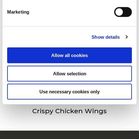
clicking on the "Cookies" link in the footer of the page.
Άλλοι είδαν επίσης
Marketing
For additional information, you can view our
Global
Privacy Policy
and
Cookie Policy
.
Spicy Chicken Wings
Show details
Allow all cookies
Spicy Chicken Jumbo Wings
Allow selection
Use necessary cookies only
Crispy Chicken Wings