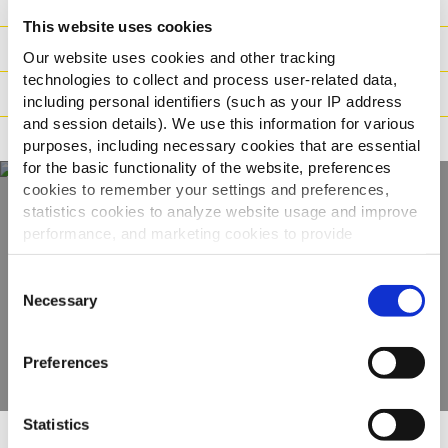
Συστατικά
This website uses cookies
Βάρος / Logistics
Our website uses cookies and other tracking
technologies to collect and process user-related data,
Οδηγίες μαγειρέματος
including personal identifiers (such as your IP address
and session details). We use this information for various
Πιστοποιήσεις
purposes, including necessary cookies that are essential
for the basic functionality of the website, preferences
cookies to remember your settings and preferences,
statistics cookies to analyze website usage and improve
Ανακαλύψτε την
performance, and marketing cookies to provide
personalized content and advertising.
πλήρη γκάμα μας
Consent
By clicking 'Allow all cookies', you consent to the use of
Necessary
Selection
all cookies. If you'd like to customize your preferences,
ΠΡΟΒΟΛΉ ΠΡΟΪΌΝΤΩΝ
you can do so by clicking the options below and selecting
Preferences
'Allow selection.'
To learn more about our cookies, click on "Show details."
Statistics
You can withdraw or modify your consent at any time by