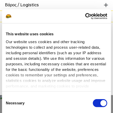
Βάρος / Logistics
Οδηγίες μαγειρέματος
Πιστοποιήσεις
This website uses cookies
Our website uses cookies and other tracking
Σχετικές συνταγές
technologies to collect and process user-related data,
including personal identifiers (such as your IP address
and session details). We use this information for various
purposes, including necessary cookies that are essential
Cheese Balls Με Μαρμελάδα Ντομάτας
for the basic functionality of the website, preferences
cookies to remember your settings and preferences,
statistics cookies to analyze website usage and improve
ΔΕΊΤΕ ΌΛΕΣ ΤΙΣ ΣΥΝΤΑΓΈΣ
performance, and marketing cookies to provide
personalized content and advertising.
Consent
By clicking 'Allow all cookies', you consent to the use of
Necessary
Selection
all cookies. If you'd like to customize your preferences,