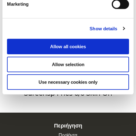
Marketing
For additional information, you can view our
Global
Privacy Policy
and
Cookie Policy
.
Surecrisp Fries 6/6
Show details
Allow all cookies
Surecrisp Fries 9/9
Allow selection
Use necessary cookies only
Surecrisp Fries 6/6 Skin On
Περιήγηση
Προϊόντα