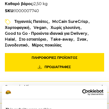
Καθαρό βάρος:
2,50 kg
SKU:
1000007740
Τηγανιτές Πατάτες
McCain SureCrisp
Χορτοφαγική
Vegan
Χωρίς γλουτένη
Good to Go - Προιόντα ιδανικά για Delivery
Halal
Στο εστιατόριο
Take-away
Σνακ
Συνοδευτικό
Μέρος ποικιλίας
ΠΛΗΡΟΦΟΡΙΕΣ ΠΡΟΪΌΝΤΟΣ
ΠΡΟΔΙΑΓΡΑΦΕΣ
Θρεπτικές Αξίες
Συστατικά
Βάρος / Logistics