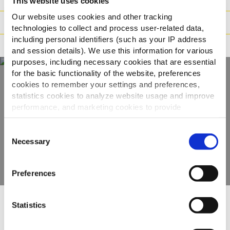
This website uses cookies
Our website uses cookies and other tracking
Οδηγίες μαγειρέματος
technologies to collect and process user-related data,
including personal identifiers (such as your IP address
Πιστοποιήσεις
and session details). We use this information for various
purposes, including necessary cookies that are essential
for the basic functionality of the website, preferences
cookies to remember your settings and preferences,
Ανακαλύψτε την
statistics cookies to analyze website usage and improve
performance, and marketing cookies to provide
πλήρη γκάμα μας
personalized content and advertising.
Consent
By clicking 'Allow all cookies', you consent to the use of
Necessary
Selection
ΠΡΟΒΟΛΉ ΠΡΟΪΌΝΤΩΝ
all cookies. If you'd like to customize your preferences,
you can do so by clicking the options below and selecting
Preferences
'Allow selection.'
To learn more about our cookies, click on "Show details."
Statistics
You can withdraw or modify your consent at any time by
Άλλοι είδαν επίσης
clicking on the "Cookies" link in the footer of the page.