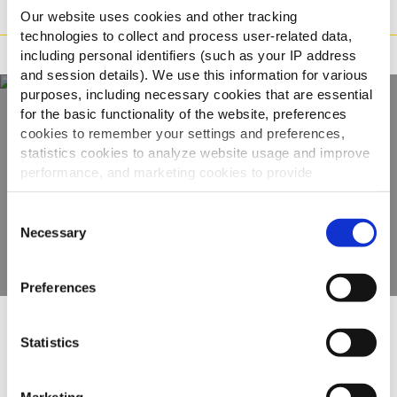
Οδηγίες μαγειρέματος
Our website uses cookies and other tracking
technologies to collect and process user-related data,
Πιστοποιήσεις
including personal identifiers (such as your IP address
and session details). We use this information for various
purposes, including necessary cookies that are essential
for the basic functionality of the website, preferences
cookies to remember your settings and preferences,
Ανακαλύψτε την
statistics cookies to analyze website usage and improve
πλήρη γκάμα μας
performance, and marketing cookies to provide
personalized content and advertising.
Consent
ΠΡΟΒΟΛΉ ΠΡΟΪΌΝΤΩΝ
By clicking 'Allow all cookies', you consent to the use of
Necessary
Selection
all cookies. If you'd like to customize your preferences,
you can do so by clicking the options below and selecting
Preferences
'Allow selection.'
To learn more about our cookies, click on "Show details."
Άλλοι είδαν επίσης
Statistics
You can withdraw or modify your consent at any time by
clicking on the "Cookies" link in the footer of the page.
Marketing