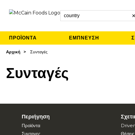
Search
ΠΡΟΪΟΝΤΑ
ΈΜΠΝΕΥΣΗ
Σ
Αρχική
Συνταγές
Συνταγές
Περιήγηση
Σχετ
Προϊόντα
Drive
Συνταγες
Θέσεις