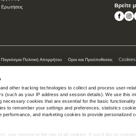
Βρείτε 
 Ερωτήσεις
Παγκόσμια Πολιτική Απορρήτου
Οροι και Προϋποθεσεις
Cookies
©2026 McCain® Foods Limited | All rights reserved
s
nd other tracking technologies to collect and process user-rela
ers (such as your IP address and session details). We use this in
 necessary cookies that are essential for the basic functionality
es to remember your settings and preferences, statistics cooki
 performance, and marketing cookies to provide personalized c
ies', you consent to the use of all cookies. If you'd like to custo