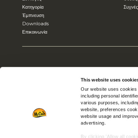
Κατηγορία
Συχνές
Έμπνευση
Downloads
Επικοινωνία
This website uses cookie
Our website uses cookies a
including personal identifi
various purposes, including
website, preferences cooki
website usage and improve
advertising.
By clicking 'Allow all cook