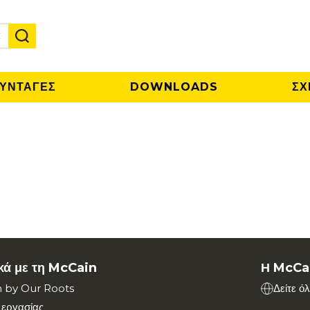
✕
ΥΝΤΑΓΕΣ
DOWNLOADS
ΣΧ
ικά με τη McCain
Η McCa
n by Our Roots
Δείτε ό
 εργασίας