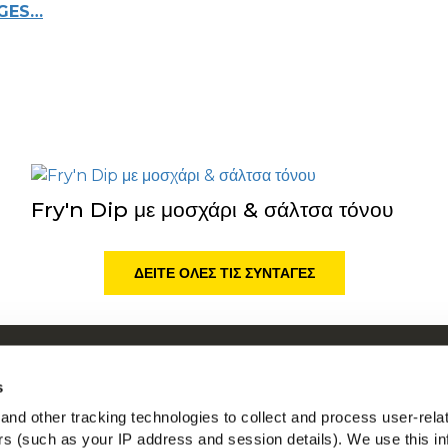
DGES…
Fry'n Dip με μοσχάρι & σάλτσα τόνου
ΔΕΊΤΕ ΌΛΕΣ ΤΙΣ ΣΥΝΤΑΓΈΣ
ικά με τη McCain
Η McCa
s
n by Our Roots
Δείτε ό
nd other tracking technologies to collect and process user-rela
 εργασίας
ers (such as your IP address and session details). We use this in
Βρείτε 