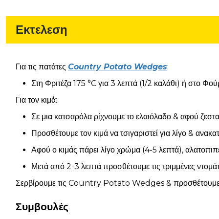
Εκτελεση
Για τις πατάτες
Country Potato Wedges
:
Στη Φριτέζα 175 °C για 3 λεπτά (1/2 καλάθι) ή στο Φού
Για τον κιμά:
Σε μια κατσαρόλα ρίχνουμε το ελαιόλαδο & αφού ζεστα
Προσθέτουμε τον κιμά να τσιγαριστεί για λίγο & ανακα
Αφού ο κιμάς πάρει λίγο χρώμα (4-5 λεπτά), αλατοπιπε
Μετά από 2-3 λεπτά προσθέτουμε τις τριμμένες ντομάτ
Σερβίρουμε τις Country Potato Wedges & προσθέτουμε 
Συμβουλές