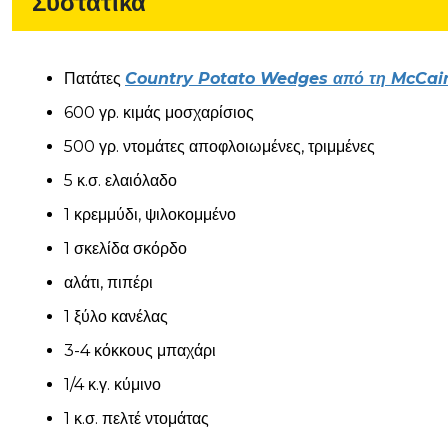
Συστατικά
Πατάτες
Country Potato Wedges από τη McCai
600 γρ. κιμάς μοσχαρίσιος
500 γρ. ντομάτες αποφλοιωμένες, τριμμένες
5 κ.σ. ελαιόλαδο
1 κρεμμύδι, ψιλοκομμένο
1 σκελίδα σκόρδο
αλάτι, πιπέρι
1 ξύλο κανέλας
3-4 κόκκους μπαχάρι
1/4 κ.γ. κύμινο
1 κ.σ. πελτέ ντομάτας