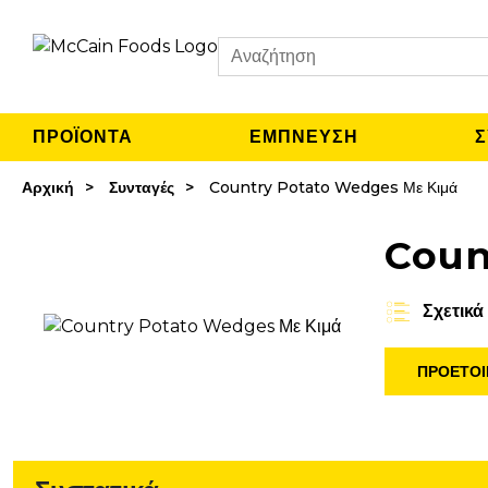
Search
ΠΡΟΪΟΝΤΑ
ΈΜΠΝΕΥΣΗ
Σ
Αρχική
Συνταγές
Country Potato Wedges Με Κιμά
Coun
Σχετικά
ΠΡΟΕΤΟΙ