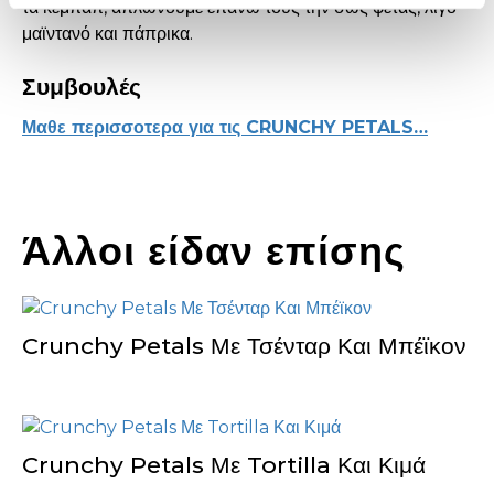
τα κεμπάπ, απλώνουμε επάνω τους την σως φέτας, λίγο
μαϊντανό και πάπρικα.
Συμβουλές
Μαθε περισσοτερα για τις CRUNCHY PETALS…
Άλλοι είδαν επίσης
Crunchy Petals Με Τσένταρ Και Μπέϊκον
Crunchy Petals Με Tortilla Και Κιμά