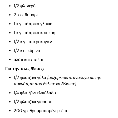
1/2 φλ. νερό
2 κ.σ. θυμάρι
1 κ.γ. πάπρικα γλυκιά
1 κ.γ. πάπρικα καυτερή
1/2 κ.γ. πιπέρι καγιέν
1/2 κ.σ. κύμινο
αλάτι και πιπέρι
Για την σως Φέτας:
1/2 φλυτζάνι γάλα
(αυξομειώστε ανάλογα με την
πυκνότητα που θέλετε να δώσετε)
1/4 φλυτζάνι ελαιόλαδο
1/2 φλυτζάνι γιαούρτι
200 γρ. θρυμματισμένη φέτα