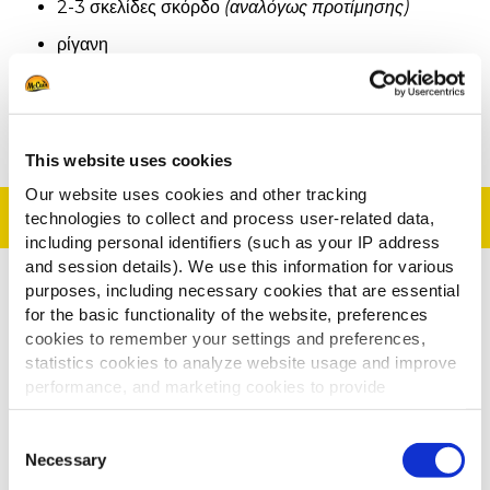
2-3 σκελίδες σκόρδο
(αναλόγως προτίμησης)
ρίγανη
πιπέρι
λίγο λεμόνι
This website uses cookies
Our website uses cookies and other tracking
Εκτελεση
technologies to collect and process user-related data,
including personal identifiers (such as your IP address
and session details). We use this information for various
purposes, including necessary cookies that are essential
Για τα Κεμπάπ:
for the basic functionality of the website, preferences
Ζυμώνουμε για 8-10 λεπτά με όλα τα υλικά, εκτός του
cookies to remember your settings and preferences,
statistics cookies to analyze website usage and improve
νερού το οποίο το ρίχνουμε λίγο λίγο κατά το
performance, and marketing cookies to provide
ζύμωμα.
personalized content and advertising.
Τοποθετούμε τον κιμά σκεπασμένο με μια μεμβράνη
Consent
στο ψυγείο για 2 ώρες να “ξεκουραστεί”.
By clicking 'Allow all cookies', you consent to the use of
Necessary
Selection
all cookies. If you'd like to customize your preferences,