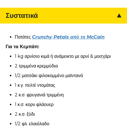
Συστατικά
Πατάτες
Crunchy Petals από τη McCain
Για τα Κεμπάπ:
1 kg αρνίσιο κιμά ή ανάμεικτο με αρνί & μοσχάρι
2 τριμμένα κρεμμύδια
1/2 ματσάκι ψιλοκομμένο μαϊντανό
1 κ.γ. πελτέ ντομάτας
2 κ.σ. φρυγανιά τριμμένη
1 κ.σ. κορν φλάουερ
2 κ.σ. ξύδι
1/2 φλ. ελαιόλαδο