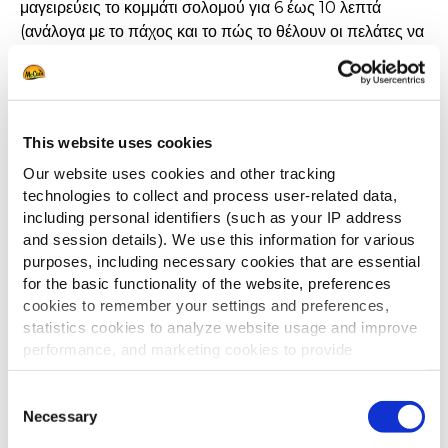
μαγειρεύεις το κομμάτι σολομού για 6 έως 10 λεπτά
(ανάλογα με το πάχος και το πώς το θέλουν οι πελάτες να
μαγειρευτεί). Μην ξεχάσεις να το καρυκεύσεις με αλάτι και
πιπέρι.
2. Κατα την προετοιμασία του σολομού, κόβεις στη μέση
τα ντοματίνια και σε φέτες το αγγούρι και το κρεμμύδις.
This website uses cookies
Αλατοπιπερώνεις τη σάλτσα κρέμας με άνηθο.
Our website uses cookies and other tracking
3. Πριν ολοκληρωθεί το ψήσιμο του σολομού,
technologies to collect and process user-related data,
including personal identifiers (such as your IP address
προετοίμασε Veggie Fries στη φριτέζα για 2 λεπτά 30
and session details). We use this information for various
στους 175°C.
purposes, including necessary cookies that are essential
4. Προετοίμασε το burger τοποθετώντας αρχικά τη
for the basic functionality of the website, preferences
σάλτσα στο ψωμάκι, έπειτα τη σαλάτα, τις ντομάτες, το
cookies to remember your settings and preferences,
σολομό, τη φέτα τσένταρ, τα κόκκινα κρεμμύδια, το
statistics cookies to analyze website usage and improve
αγγούρι και ξανά τη σάλτσα για τους «αχόρταγους».
performance, and marketing cookies to provide
personalized content and advertising.
Ολοκλήρωσε τη διαδικασία τοποθετώντας και το δεύτερο
Consent
ψωμί και σέρβιρε.
By clicking 'Allow all cookies', you consent to the use of
Necessary
Selection
all cookies. If you'd like to customize your preferences,
Συμβουλές