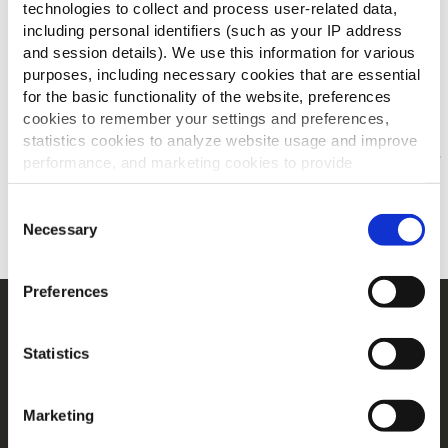
technologies to collect and process user-related data,
including personal identifiers (such as your IP address
and session details). We use this information for various
purposes, including necessary cookies that are essential
for the basic functionality of the website, preferences
Άλλοι είδαν επίσης
cookies to remember your settings and preferences,
statistics cookies to analyze website usage and improve
performance, and marketing cookies to provide
Τα πιάτα σου πριν -μετά
personalized content and advertising.
Consent
By clicking 'Allow all cookies', you consent to the use of
Necessary
ΜΑΘΕ ΠΕΡΙΣΣΟΤΕΡΑ
Selection
all cookies. If you'd like to customize your preferences,
you can do so by clicking the options below and selecting
Preferences
'Allow selection.'
Περιήγηση
To learn more about our cookies, click on "Show details."
Προϊόντα
Statistics
You can withdraw or modify your consent at any time by
Συνταγες
clicking on the "Cookies" link in the footer of the page.
Κατηγορία
Marketing
For additional information, you can view our
Global
Έμπνευση
Privacy Policy
and
Cookie Policy
.