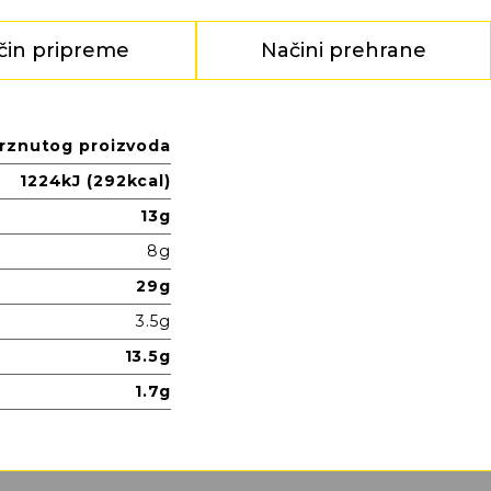
čin pripreme
Načini prehrane
rznutog proizvoda
1224kJ (292kcal)
13g
8g
29g
3.5g
13.5g
1.7g