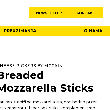
NEWSLETTER
KONTAKT
PREUZIMANJA
O NAMA
HEESE PICKERS BY MCCAIN
Breaded
Mozzarella Sticks
anirani štapići od mozzarella sira, prethodno prženi,
rzo zamrznuti. Izbor bez rizika: komplementaran i