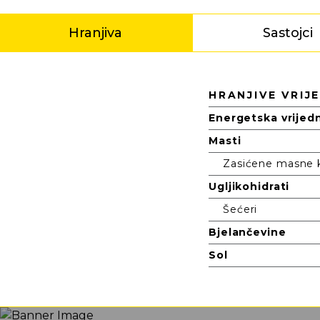
Hranjiva
Sastojci
Hranjiva
HRANJIVE VRIJ
Energetska vrijed
Masti
Zasićene masne k
Ugljikohidrati
Šećeri
Bjelančevine
Sol