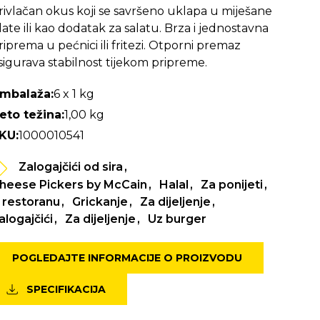
rivlačan okus koji se savršeno uklapa u miješane
late ili kao dodatak za salatu. Brza i jednostavna
riprema u pećnici ili fritezi. Otporni premaz
sigurava stabilnost tijekom pripreme.
mbalaža:
6 x 1 kg
eto težina:
1,00 kg
KU:
1000010541
Zalogajčići od sira
heese Pickers by McCain
Halal
Za ponijeti
 restoranu
Grickanje
Za dijeljenje
alogajčići
Za dijeljenje
Uz burger
POGLEDAJTE INFORMACIJE O PROIZVODU
SPECIFIKACIJA