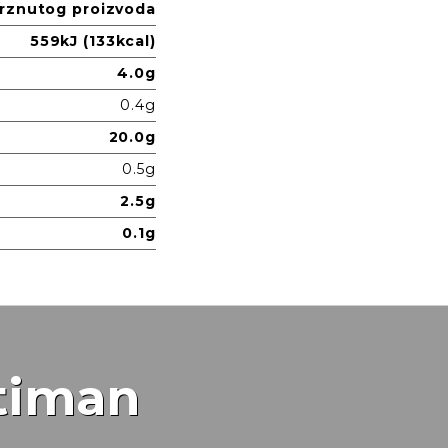
rznutog proizvoda
559kJ (133kcal)
4.0g
0.4g
20.0g
0.5g
2.5g
0.1g
rtiman