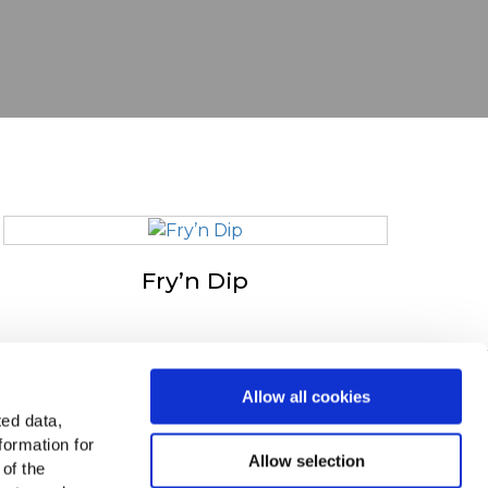
Fry’n Dip
n u Europi
Allow all cookies
ted data,
dajte sve zemlje
formation for
Allow selection
 of the
i nas na