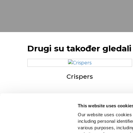
Drugi su također gledali
Crispers
This website uses cookie
Navigation
O
Our website uses cookies a
Proizvodi
Dr
including personal identifi
Recepti
Ra
various purposes, including
Marka
F