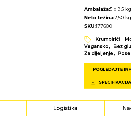
Ambalaža:
5 x 2,5 k
Neto težina:
2,50 k
SKU:
177600
Krumpirići
Mc
Vegansko
Bez gl
Za dijeljenje
Poseb
POGLEDAJTE IN
SPECIFIKACIJ
Logistika
Na