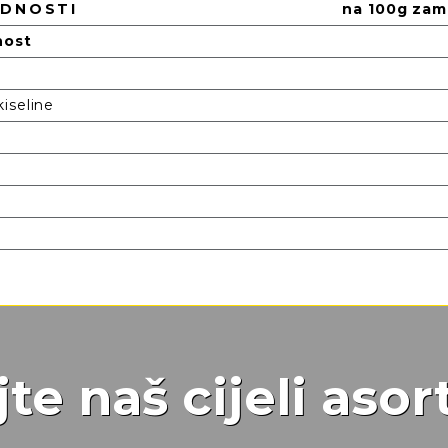
EDNOSTI
na 100g zam
nost
iseline
jte naš cijeli aso