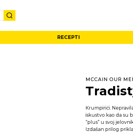
RECEPTI
MCCAIN OUR ME
Tradist
Krumpirići. Nepravil
iskustvo kao da su b
“plus” u svoj jelovn
Izdašan prilog prik