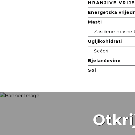
Hranjiva
HRANJIVE VRIJ
Energetska vrijed
Masti
Zasićene masne k
Ugljikohidrati
Šećeri
Bjelančevine
Sol
Otkri