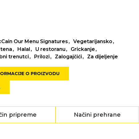
g
g
Cain Our Menu Signatures
Vegetarijansko
utena
Halal
U restoranu
Grickanje
ni trenutci
Prilozi
Zalogajčići
Za dijeljenje
FORMACIJE O PROIZVODU
A
čin pripreme
Načini prehrane