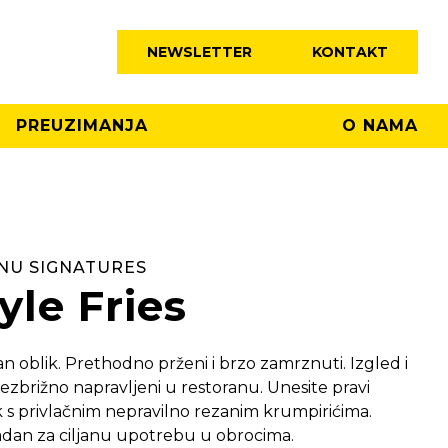
NEWSLETTER
KONTAKT
PREUZIMANJA
O NAMA
NU SIGNATURES
yle Fries
an oblik. Prethodno prženi i brzo zamrznuti. Izgled i
ezbrižno napravljeni u restoranu. Unesite pravi
ik s privlačnim nepravilno rezanim krumpirićima.
ladan za ciljanu upotrebu u obrocima.