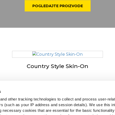
POGLEDAJTE PROIZVODE
Country Style Skin-On
s
 tvrtki McCain
McCai
nd other tracking technologies to collect and process user-rela
iven by Our Roots
Pogle
ers (such as your IP address and session details). We use this in
dna mjesta
 necessary cookies that are essential for the basic functionality
Pronađ
AQ