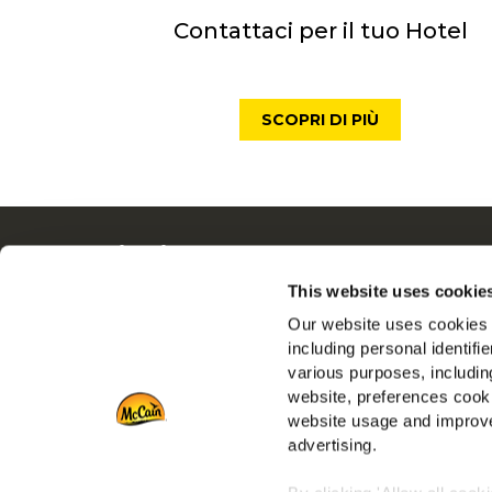
Contattaci per il tuo Hotel
SCOPRI DI PIÙ
Navigation
Tutto
Prodotti
Dalle N
This website uses cookie
Ricette
Lavora 
Our website uses cookies a
Gamme
FAQ
including personal identifi
various purposes, including
Ispirazioni
Serviz
website, preferences cooki
Download
Vai al s
website usage and improve
Contattaci
advertising.
Vai al si