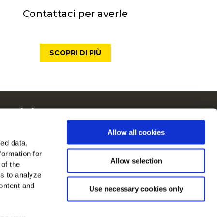
Contattaci per averle
SCOPRI DI PIÙ
McCain in Europa
Visualizza tutti i paesi
Allow all cookies
ted data,
rovaci su
formation for
Allow selection
 of the
es to analyze
ontent and
Use necessary cookies only