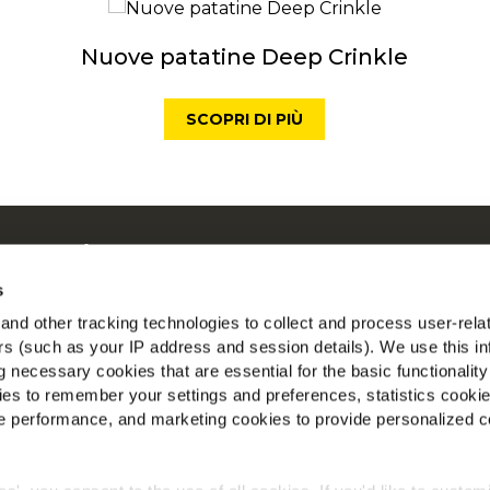
Nuove patatine Deep Crinkle
SCOPRI DI PIÙ
 su McCain
ostre Radici il Nostro Impegno
s
con noi
nd other tracking technologies to collect and process user-rela
T
ers (such as your IP address and session details). We use this in
 necessary cookies that are essential for the basic functionality
io
es to remember your settings and preferences, statistics cooki
ito Corporate
 performance, and marketing cookies to provide personalized c
to Retail