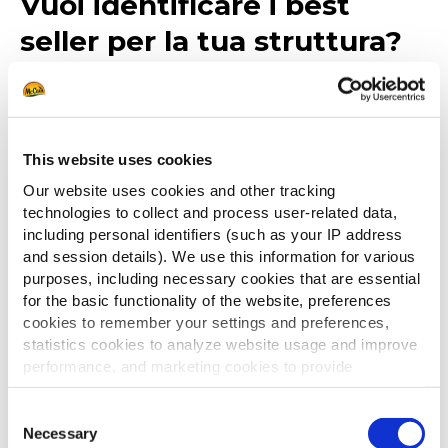
Vuoi identificare i best
seller per la tua struttura?
Compila questo form e un consulente McCain sarà
a tua disposizione per consigliarti i prodotti giusti e
aiutarti a massimizzare i tuoi margini.
This website uses cookies
Our website uses cookies and other tracking
technologies to collect and process user-related data,
including personal identifiers (such as your IP address
and session details). We use this information for various
purposes, including necessary cookies that are essential
for the basic functionality of the website, preferences
cookies to remember your settings and preferences,
statistics cookies to analyze website usage and improve
performance, and marketing cookies to provide
personalized content and advertising.
Consent
By clicking 'Allow all cookies', you consent to the use of
Necessary
Selection