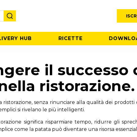
ISCR
LIVERY HUB
RICETTE
DOWNLO
ere il successo c
ella ristorazione.
ristorazione, senza rinunciare alla qualità dei prodotti of
mplici si rivelano le più intelligenti.
torazione significa risparmiare tempo, ridurre gli sprechi
lice come la patata può diventare una risorsa essenzial