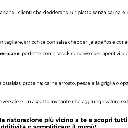
anche i clienti che desiderano un piatto senza carne e m
un tagliere, arricchite con salsa cheddar, jalapeños e cor
mericane
: perfette come snack condiviso per aperitivi o p
 qualsiasi proteina: carne arrosto, pesce alla griglia o 
niversale e un aspetto invitante che aggiunge valore extra 
a ristorazione più vicino a te e scopri tutti
dditività e semplificare il menù!