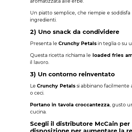
aromatizzata alle erbe.
Un piatto semplice, che riempie e soddisfa 
ingredienti.
2) Uno snack da condividere
Presenta le
Crunchy Petals
in teglia o su 
Questa ricetta richiama le
loaded fries a
il lavoro.
3) Un contorno reinventato
Le
Crunchy Petals
si abbinano facilmente a
o ceci.
Portano in tavola croccantezza
, gusto u
cucina.
Scegli il distributore McCain per l
disposizione per aumentare la re