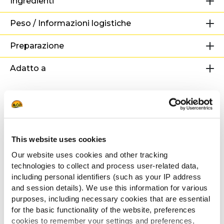
Ingredienti
Peso / Informazioni logistiche
Preparazione
Adatto a
Guarda le ricette
This website uses cookies
Crunchy Petals con Costata di
Our website uses cookies and other tracking
manzo
technologies to collect and process user-related data,
including personal identifiers (such as your IP address
and session details). We use this information for various
purposes, including necessary cookies that are essential
for the basic functionality of the website, preferences
Crunchy Petals e Tataki di tonno
cookies to remember your settings and preferences,