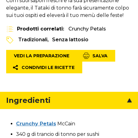
Con i suoi sapori freschi e la sua presentazione
elegante, il Tataki di tonno farà sicuramente colpo
sui tuoi ospiti ed eleverà il tuo menù delle feste!
Prodotti correlati:
Crunchy Petals
Tradizionali
Senza lattosio
VEDI LA PREPARAZIONE
SALVA
CONDIVIDI LE RICETTE
Ingredienti
Crunchy Petals
McCain
340 g di trancio di tonno per sushi