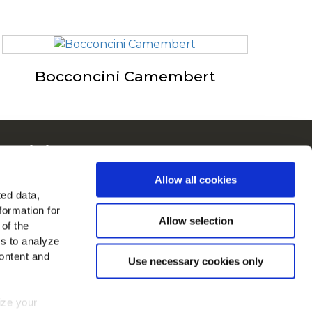
Bocconcini Camembert
McCain in Europa
Visualizza tutti i paesi
Allow all cookies
ted data,
rovaci su
formation for
Allow selection
 of the
es to analyze
ontent and
Use necessary cookies only
mize your