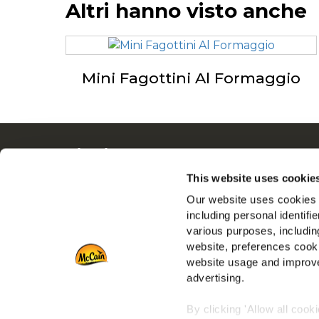
Altri hanno visto anche
Mini Fagottini Al Formaggio
Navigation
Tutto
Prodotti
Dalle N
This website uses cookie
Ricette
Lavora 
Our website uses cookies a
Gamme
FAQ
including personal identifi
various purposes, including
Ispirazioni
Serviz
website, preferences cooki
Download
Vai al s
website usage and improve
Contattaci
advertising.
Vai al si
By clicking 'Allow all cook