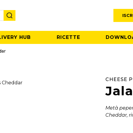
ISCR
LIVERY HUB
RICETTE
DOWNLO
dar
CHEESE P
Jal
Metà peper
Cheddar, ri