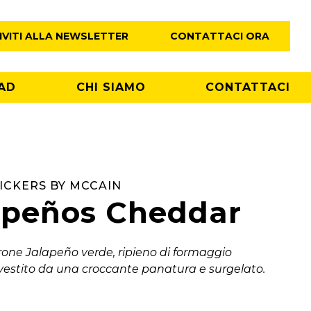
IVITI ALLA NEWSLETTER
CONTATTACI ORA
AD
CHI SIAMO
CONTATTACI
ICKERS BY MCCAIN
apeños Cheddar
one Jalapeño verde, ripieno di formaggio
vestito da una croccante panatura e surgelato.