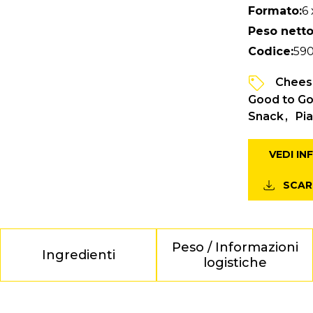
Formato:
6 
Peso netto
Codice:
59
Chees
Good to G
Snack
Pi
VEDI I
SCAR
Peso / Informazioni
Ingredienti
logistiche