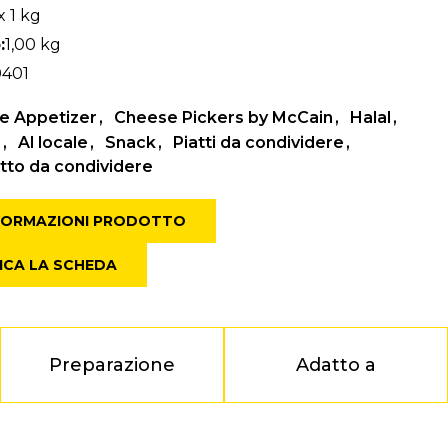
x 1 kg
:
1,00 kg
0401
e Appetizer
Cheese Pickers by McCain
Halal
o
Al locale
Snack
Piatti da condividere
atto da condividere
NFORMAZIONI PRODOTTO
ICA LA SCHEDA
Preparazione
Adatto a