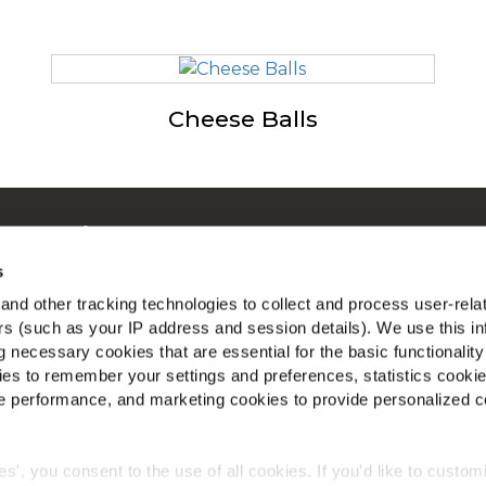
Cheese Balls
 su McCain
ostre Radici il Nostro Impegno
s
con noi
nd other tracking technologies to collect and process user-rela
T
ers (such as your IP address and session details). We use this in
 necessary cookies that are essential for the basic functionality
io
es to remember your settings and preferences, statistics cooki
ito Corporate
 performance, and marketing cookies to provide personalized c
to Retail
ies', you consent to the use of all cookies. If you'd like to custo