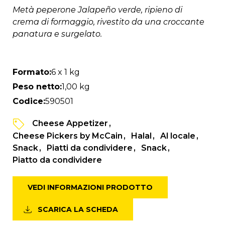
Metà peperone Jalapeño verde, ripieno di
crema di formaggio, rivestito da una croccante
panatura e surgelato.
Formato:
6 x 1 kg
Peso netto:
1,00 kg
Codice:
590501
Cheese Appetizer
Cheese Pickers by McCain
Halal
Al locale
Snack
Piatti da condividere
Snack
Piatto da condividere
VEDI INFORMAZIONI PRODOTTO
SCARICA LA SCHEDA