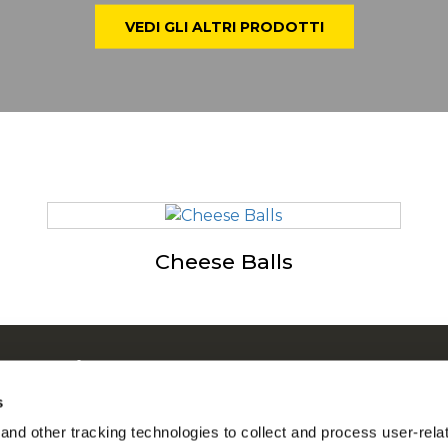
VEDI GLI ALTRI PRODOTTI
Cheese Balls
 su McCain
ostre Radici il Nostro Impegno
s
con noi
nd other tracking technologies to collect and process user-rela
T