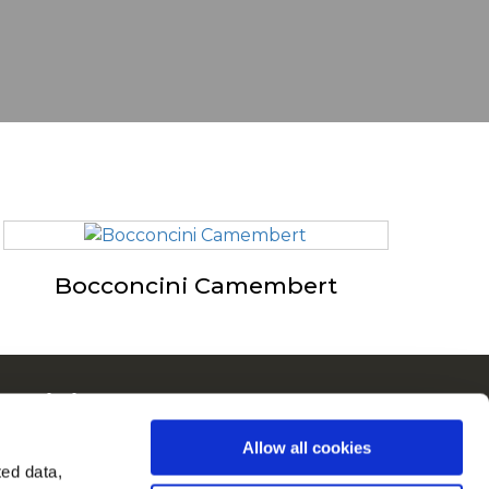
Bocconcini Camembert
McCain in Europa
Visualizza tutti i paesi
Allow all cookies
ted data,
rovaci su