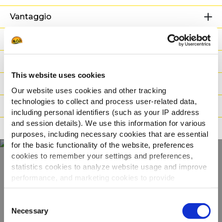
Vantaggio
Informazioni Nutrizionali
Ingredienti
This website uses cookies
Peso / Informazioni logistiche
Our website uses cookies and other tracking
technologies to collect and process user-related data,
Preparazione
including personal identifiers (such as your IP address
and session details). We use this information for various
Adatto a
purposes, including necessary cookies that are essential
for the basic functionality of the website, preferences
cookies to remember your settings and preferences,
statistics cookies to analyze website usage and improve
Scopri tutta la
performance, and marketing cookies to provide
personalized content and advertising.
gamma
Consent
By clicking 'Allow all cookies', you consent to the use of
Necessary
Selection
all cookies. If you'd like to customize your preferences,