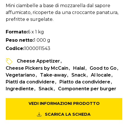
Mini ciambelle a base di mozzarella dal sapore
affumicato, ricoperte da una croccante panatura,
prefritte e surgelate.
Formato:
6 x 1 kg
Peso netto:
1 000 g
Codice:
1000011543
Cheese Appetizer
Cheese Pickers by McCain
Halal
Good to Go
Vegetariano
Take-away
Snack
Al locale
Piatti da condividere
Piatto da condividere
Ingrediente
Snack
Componente per burger
VEDI INFORMAZIONI PRODOTTO
SCARICA LA SCHEDA