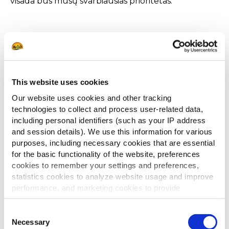
visada bus mūsų svarbiausias prioritetas.
PAGARBA
This website uses cookies
Tikime, kad kiekvienas turėtų dirbti aplinkoje,
Our website uses cookies and other tracking
kurioje visi jaustųsi saugūs ir laukiami.
technologies to collect and process user-related data,
Mūsų elgesio kodeksas įpareigoja kiekvieną
including personal identifiers (such as your IP address
darbuotoją užtikrinti, kad „McCain“ teiktų saugią,
and session details). We use this information for various
pagarbią ir įtraukią aplinką be diskriminacijos ir
purposes, including necessary cookies that are essential
priekabiavimo. Mūsų tiekėjų elgesio kodeksas taip
for the basic functionality of the website, preferences
cookies to remember your settings and preferences,
pat draudžia priverstinį darbą, vaikų išnaudojimą,
statistics cookies to analyze website usage and improve
diskriminaciją, nežmonišką elgesį, prievartą ir
performance, and marketing cookies to provide
priekabiavimą.
personalized content and advertising.
Consent
By clicking 'Allow all cookies', you consent to the use of
Necessary
Selection