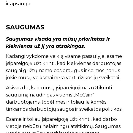
ir apsauga.
SAUGUMAS
Saugumas visada yra mūsų prioritetas ir
kiekvienas už jį yra atsakingas.
Kadangi vykdome veiklą visame pasaulyje, esame
įsipareigoję užtikrinti, kad kiekvienas darbuotojas
saugiai grįžtų namo pas draugus ir šeimos narius –
jokie mūsų veiksmai nėra verti rizikos jų sveikatai.
Akivaizdu, kad mūsų įsipareigojimas užtikrinti
saugumą naudingas visiems „McCain“
darbuotojams, todėl mes ir toliau laikomės
tinkamos darbuotojų saugos ir sveikatos politikos.
Esame ir toliau įsipareigoję užtikrinti, kad darbo
vietoje nebūtų nelaimingų atsitikimų. Saugumas