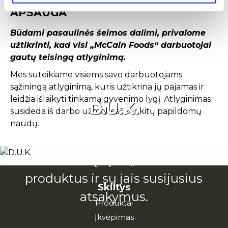
APSAUGA
Būdami pasaulinės šeimos dalimi, privalome
užtikrinti, kad visi „McCain Foods“ darbuotojai
gautų teisingą atlyginimą.
Mes suteikiame visiems savo darbuotojams
sąžiningą atlyginimą, kuris užtikrina jų pajamas ir
leidžia išlaikyti tinkamą gyvenimo lygį. Atlyginimas
D.U.K.
susideda iš darbo užmokesčio ir kitų papildomų
naudų.
Čia rasite keletą pagrindinių
klausimų apie „McCain“
produktus ir su jais susijusius
Skiltys
atsakymus.
Produktai
Įkvėpimas