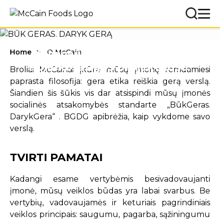
GERĄ
Sužinokite daugiau apie mūsų
Home
O McCain
dalyvavimą socialiniuose ir
aplinkosaugos projektuose.
Broliai McCainai įkūrė mūsų įmonę remdamiesi
paprasta filosofija: gera etika reiškia gerą verslą.
Šiandien šis šūkis vis dar atsispindi mūsų įmonės
socialinės atsakomybės standarte „BūkGeras.
DarykGera“ . BGDG apibrėžia, kaip vykdome savo
verslą.
TVIRTI PAMATAI
Kadangi esame vertybėmis besivadovaujanti
įmonė, mūsų veiklos būdas yra labai svarbus. Be
vertybių, vadovaujamės ir keturiais pagrindiniais
veiklos principais: saugumu, pagarba, sąžiningumu