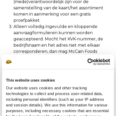
(mede)verantwoordelijk zijn voor de
samenstelling van de kaart/het assortiment
komen in aanmerking voor een gratis
proefpakket.
Alleen volledig ingevulde en kloppende
aanvraagformulieren kunnen worden
geaccepteerd. Mocht het KVK-nummer, de
bedrijfsnaam en het adres niet met elkaar
corresponderen, dan mag McCain Foods
Holland BV de aanvraag afwijzen.
Er kan maximaal één proefpakket per bedrijf
worden aangevraagd.
Deze actie is alleen geldig in Nederland, het
This website uses cookies
bedrijf dient ook gevestigd te zijn in
Our website uses cookies and other tracking
Nederland.
technologies to collect and process user-related data,
Gegevens worden uitsluitend gebruikt in
including personal identifiers (such as your IP address
overeenstemming met de General Data
and session details). We use this information for various
Protection Regulation (GDPR).
purposes, including necessary cookies that are essential
De ingevulde persoonsgegevens worden