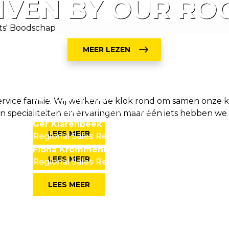
IVEN BY OUR RO
MEER LEZEN
Bahattin Aslanturk
vice familie. Wij werken de klok rond om samen onze 
Key Account Manager Ethnic
gen specialiteiten en ervaringen maar één iets hebben we
Ger Klarenbeek
LEES MEER
Regional Sales Representative
Fiona Krommenhoek
LEES MEER
Regional Sales Representative
LEES MEER