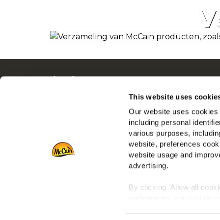
V
Navigatie
Ove
Producten
Driv
This website uses cookie
Recepten
Ban
Our website uses cookies a
Merken
Veel
including personal identifi
various purposes, including
Inspiratie
Die
website, preferences cooki
Downloads
Retai
website usage and improve
Contact
advertising.
Port
By clicking 'Allow all cook
preferences, you can do so
To learn more about our co