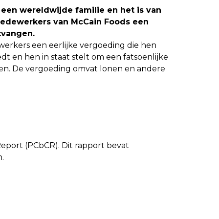
een wereldwijde familie en het is van
 medewerkers van McCain Foods een
tvangen.
erkers een eerlijke vergoeding die hen
t en hen in staat stelt om een fatsoenlijke
en. De vergoeding omvat lonen en andere
eport (PCbCR). Dit rapport bevat
.