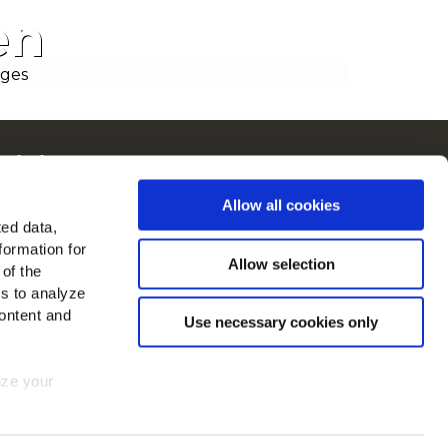
en
ain in Europa
kijk alle landen
Allow all cookies
ted data,
d ons op
formation for
Allow selection
 of the
es to analyze
ontent and
Use necessary cookies only
mize your
 consent at