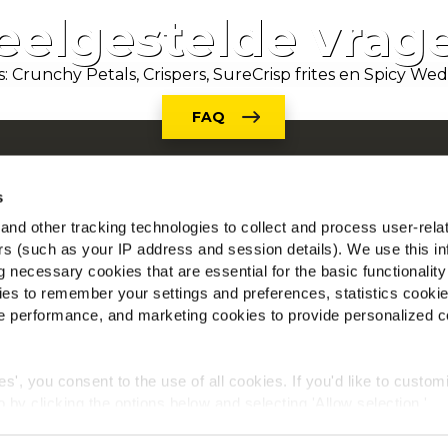
eelgestelde vrag
FAQ
r ons
McC
en by Our Roots
Be
s
en
nd other tracking technologies to collect and process user-rela
Vin
gestelde vragen
ers (such as your IP address and session details). We use this in
 necessary cookies that are essential for the basic functionality
nst
es to remember your settings and preferences, statistics cooki
l
 performance, and marketing cookies to provide personalized c
aal voor Landbouwers
ies', you consent to the use of all cookies. If you'd like to custo
 by clicking the options below and selecting 'Allow selection.'
Wereldwijd privacybeleid
Wettelijke informatie
Cookies
okies, click on "Show details." You can withdraw or modify your