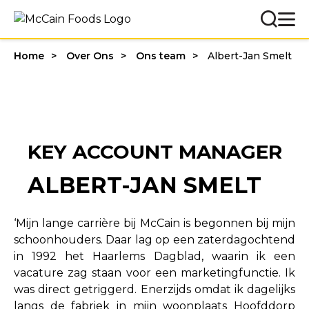
Home
Over Ons
Ons team
Albert-Jan Smelt
KEY ACCOUNT MANAGER
ALBERT-JAN SMELT
‘Mijn lange carrière bij McCain is begonnen bij mijn
schoonhouders. Daar lag op een zaterdagochtend
in 1992 het Haarlems Dagblad, waarin ik een
vacature zag staan voor een marketingfunctie. Ik
was direct getriggerd. Enerzijds omdat ik dagelijks
langs de fabriek in mijn woonplaats Hoofddorp