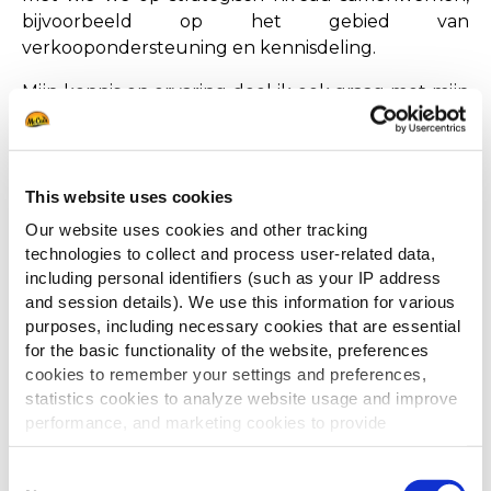
bijvoorbeeld op het gebied van
verkoopondersteuning en kennisdeling.
Mijn kennis en ervaring deel ik ook graag met mijn
collega’s. We hebben een fijn team, waarin
mensen een stapje extra zetten voor elkaar. Ik ben
degene die het langst bij McCain werkt, maar ik
word gelukkig nog altijd serieus genomen. Zelf
This website uses cookies
voel ik me ook absoluut geen ouwe rot. Ik ben
Our website uses cookies and other tracking
hier nog altijd op mijn plaats en elk succesje vier ik
technologies to collect and process user-related data,
nog met evenveel enthousiasme als in het begin.
including personal identifiers (such as your IP address
Bijna dertig jaar later ben ik dus nog altijd blij dat
and session details). We use this information for various
purposes, including necessary cookies that are essential
die krant er destijds lag bij mijn schoonouders.’
for the basic functionality of the website, preferences
cookies to remember your settings and preferences,
statistics cookies to analyze website usage and improve
"SUCCES VIER IK NOG
performance, and marketing cookies to provide
NET ZO FANATIEK ALS
personalized content and advertising.
Consent
DERTIG JAAR