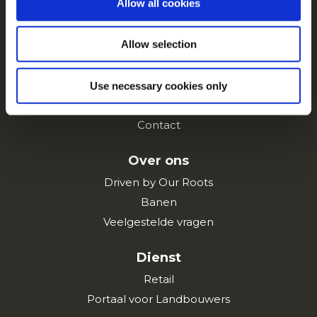
Navigatie
Allow all cookies
Producten
Allow selection
Recepten
Merken
Inspiratie
Use necessary cookies only
Downloads
Contact
Over ons
Driven by Our Roots
Banen
Veelgestelde vragen
Dienst
Retail
Portaal voor Landbouwers