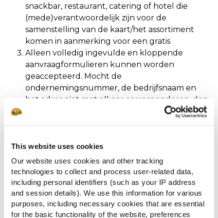
snackbar, restaurant, catering of hotel die
(mede)verantwoordelijk zijn voor de
samenstelling van de kaart/het assortiment
komen in aanmerking voor een gratis
Alleen volledig ingevulde en kloppende
aanvraagformulieren kunnen worden
geaccepteerd. Mocht de
ondernemingsnummer, de bedrijfsnaam en
het adres niet met elkaar corresponderen, dan
mag McCain Foods Holland de aanvraag
afwijzen.
Er kan maximaal één proefpakket per bedrijf
worden aangevraagd.
This website uses cookies
Deze actie is alleen geldig in Nederland, het
Our website uses cookies and other tracking
bedrijf dient ook gevestigd te zijn in
technologies to collect and process user-related data,
Nederland.
including personal identifiers (such as your IP address
Gegevens worden uitsluitend gebruikt in
and session details). We use this information for various
purposes, including necessary cookies that are essential
overeenstemming met de General Data
for the basic functionality of the website, preferences
Protection Regulation (GDPR).