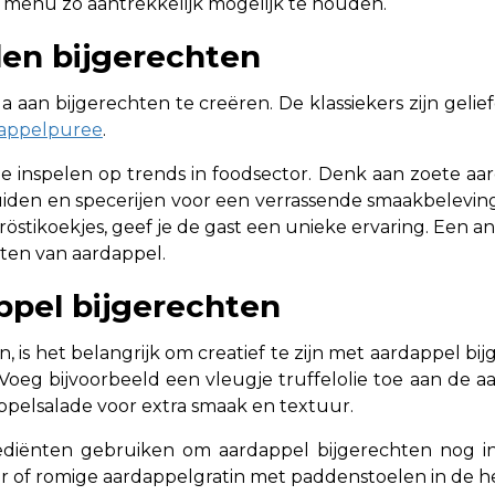
 menu zo aantrekkelijk mogelijk te houden.
en bijgerechten
a aan bijgerechten te creëren. De klassiekers zijn gelie
appelpuree
.
ie inspelen op trends in foodsector. Denk aan zoete aar
iden en specerijen voor een verrassende smaakbelevin
röstikoekjes, geef je de gast een unieke ervaring. Een a
hten van aardappel.
ppel bijgerechten
n, is het belangrijk om creatief te zijn met aardappel 
oeg bijvoorbeeld een vleugje truffelolie toe aan de aa
pelsalade voor extra smaak en textuur.
ediënten gebruiken om aardappel bijgerechten nog in
 of romige aardappelgratin met paddenstoelen in de he