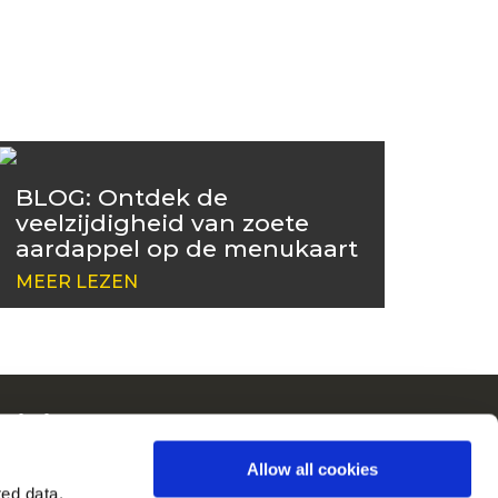
BLOG: Ontdek de
veelzijdigheid van zoete
aardappel op de menukaart
MEER LEZEN
ain in Europa
kijk alle landen
Allow all cookies
ted data,