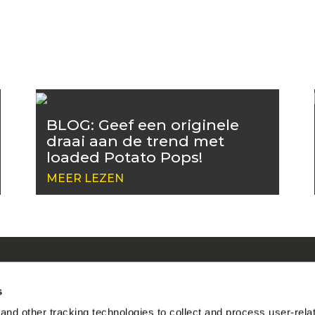
BLOG: Geef een originele
draai aan de trend met
loaded Potato Pops!
MEER LEZEN
r ons
McC
en by Our Roots
Be
s
en
nd other tracking technologies to collect and process user-rela