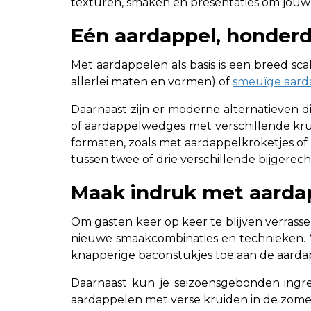
texturen, smaken en presentaties om jouw
Eén aardappel, honderd
Met aardappelen als basis is een breed scal
allerlei maten en vormen) of
smeuïge aard
Daarnaast zijn er moderne alternatieven d
of aardappelwedges met verschillende kru
formaten, zoals met aardappelkroketjes of 
tussen twee of drie verschillende bijgerec
Maak indruk met aarda
Om gasten keer op keer te blijven verrasse
nieuwe smaakcombinaties en technieken. V
knapperige baconstukjes toe aan de aardap
Daarnaast kun je seizoensgebonden ingr
aardappelen met verse kruiden in de zomer