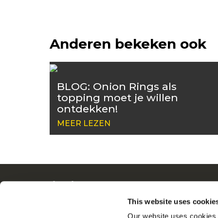
Anderen bekeken ook
BLOG: Onion Rings als
topping moet je willen
ontdekken!
MEER LEZEN
Navigatie
Ove
Producten
Driv
This website uses cookie
Recepten
Ban
Our website uses cookies a