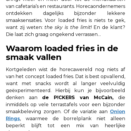
van cafetaria’s en restaurants. Horecaondernemers
ontdekken dagelijks bijzonder lekkere
smaaksensaties. Voor loaded fries is niets te gek,
want zij weten:
the sky is the limit
! En de klant?
Die laat zich graag ongekend verrassen…
Waarom loaded fries in de
smaak vallen
Kortgeleden wist de horecawereld nog niets af
van het concept loaded fries. Dat is best opvallend,
want met snacks wordt al langer veelvuldig
geëxperimenteerd. Hierbij kun je bijvoorbeeld
denken aan
de P!CKERS van McCain
,
die
inmiddels op vele terrastafels voor een bijzonder
smaakbeleving zorgen. Of de variatie aan
Onion
Rings
,
waarmee de borrelplank niet alleen
beperkt blijft tot een mix van heerlijke