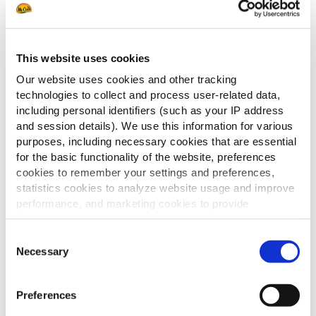
Om jou alvast te inspireren voor loaded fries, delen
we hieronder een van onze eigen verbluffende
This website uses cookies
recepten. De McCain Crispers Topped Chilli is een
Our website uses cookies and other tracking
ware aanvulling op iedere menukaart en
technologies to collect and process user-related data,
eenvoudig klaar te maken.
including personal identifiers (such as your IP address
Ingrediënten:
and session details). We use this information for various
purposes, including necessary cookies that are essential
for the basic functionality of the website, preferences
McCain Crispers
cookies to remember your settings and preferences,
Tomaten
statistics cookies to analyze website usage and improve
Rode uien
performance, and marketing cookies to provide
Knoflookteentjes
personalized content and advertising.
Jalapeno pepers
Consent
Bleekselderij
By clicking 'Allow all cookies', you consent to the use of
Necessary
Selection
Kleine groene peper
all cookies. If you'd like to customize your preferences,
Eén theelepel suiker
you can do so by clicking the options below and selecting
Preferences
Eén theelepel azijn
'Allow selection.'
Olijfolie