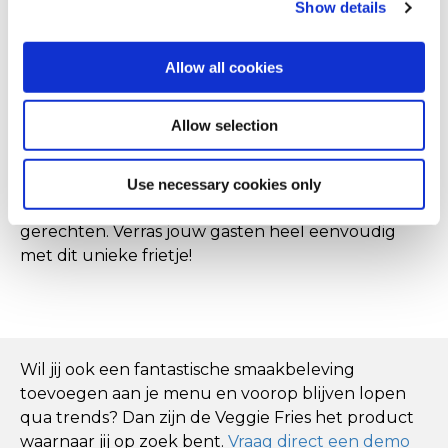
Show details
De dunne cut en de speciale coating van de
Veggie Fries zorgen altijd weer voor knapperige
Allow all cookies
friet. Bovendien is deze friet binnen tweeënhalve
minuut klaar voor het uitserveren. Dit hippe
Allow selection
bijgerecht valt in de smaak bij jong en oud, en ook
voor vegans en vegetariërs is het een welkome
afwisseling op de menukaart. Veggie Fries zijn hoe
Use necessary cookies only
dan ook een waardevolle aanvulling voor jouw
gerechten. Verras jouw gasten heel eenvoudig
met dit unieke frietje!
Wil jij ook een fantastische smaakbeleving
toevoegen aan je menu en voorop blijven lopen
qua trends? Dan zijn de Veggie Fries het product
waarnaar jij op zoek bent.
Vraag direct een demo