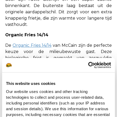
binnenkant. De buitenste laag bestaat uit de
originele aardappelschil. Dit zorgt voor een extra
knapperig frietje, die zijn warmte voor langere tijd
vasthoudt.
Organic Fries 14/14
De
Organic Fries 14/14
van McCain zijn de perfecte
keuze voor de milieubewuste gast. Deze
biologische friet is gemaakt van zorgvuldig
geselecteerde aardappelen die zonder
kunstmatige bestrijdingsmiddelen zijn geteeld. De
14/14 snit zorgt voor een stevige, dikke friet die
zowel in smaak als textuur imponeert. Door hun
This website uses cookies
robuuste formaat blijven ze langer warm en
Our website uses cookies and other tracking
hebben ze een aangename bite. Ideaal voor
technologies to collect and process user-related data,
gasten die waarde hechten aan duurzaamheid en
including personal identifiers (such as your IP address
natuurlijke producten.
and session details). We use this information for various
purposes, including necessary cookies that are essential