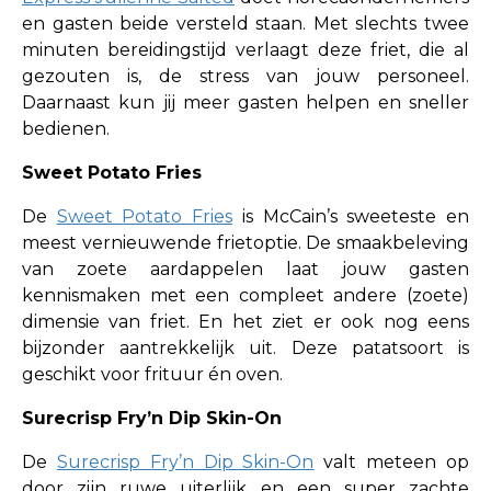
en gasten beide versteld staan. Met slechts twee
minuten bereidingstijd verlaagt deze friet, die al
gezouten is, de stress van jouw personeel.
Daarnaast kun jij meer gasten helpen en sneller
bedienen.
Sweet Potato Fries
De
Sweet Potato Fries
is McCain’s sweeteste en
meest vernieuwende frietoptie. De smaakbeleving
van zoete aardappelen laat jouw gasten
kennismaken met een compleet andere (zoete)
dimensie van friet. En het ziet er ook nog eens
bijzonder aantrekkelijk uit. Deze patatsoort is
geschikt voor frituur én oven.
Surecrisp Fry’n Dip Skin-On
De
Surecrisp Fry’n Dip Skin-On
valt meteen op
door zijn ruwe uiterlijk en een super zachte