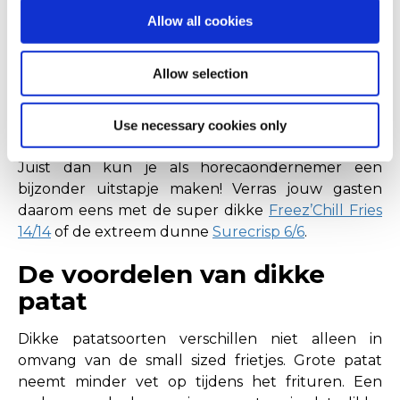
Hoezo is de ene frietsoort dikker dan de ander? En
Allow all cookies
hoe weet ik nou welke patatsoort het beste is om
in huis te hebben? Beide vragen zijn vast wel eens
Allow selection
door je hoofd gegaan. Grote kans dat jij, net als
vele andere cafetaria’s en restaurants, patat bakt
van regular size. Die zijn inmiddels zó gebruikelijk
Use necessary cookies only
dat gasten nergens meer iets anders verwachten.
Juist dan kun je als horecaondernemer een
bijzonder uitstapje maken! Verras jouw gasten
daarom eens met de super dikke
Freez’Chill Fries
14/14
of de extreem dunne
Surecrisp 6/6
.
De voordelen van dikke
patat
Dikke patatsoorten verschillen niet alleen in
omvang van de small sized frietjes. Grote patat
neemt minder vet op tijdens het frituren. Een