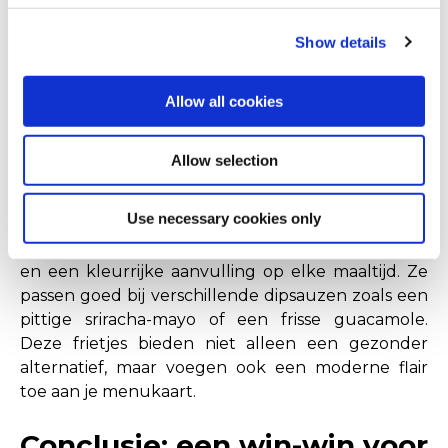
nazomerterras.
Show details
Allow all cookies
Zoete Aardappelfrietjes:
Allow selection
trendy en kleurrijk
Use necessary cookies only
McCain's
zoete aardappelfrietjes
licht zoet, krokant
en een kleurrijke aanvulling op elke maaltijd. Ze
passen goed bij verschillende dipsauzen zoals een
pittige sriracha-mayo of een frisse guacamole.
Deze frietjes bieden niet alleen een gezonder
alternatief, maar voegen ook een moderne flair
toe aan je menukaart.
Conclusie: een win-win voor