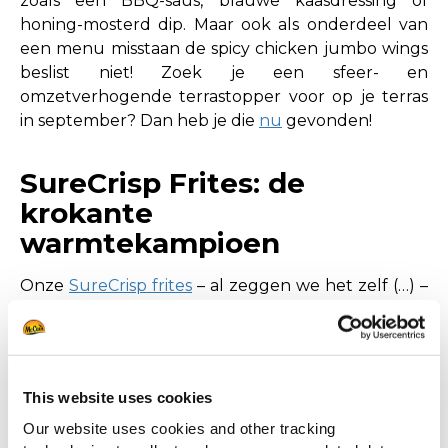
zoals een BBQ-saus, blauwe kaasdressing of
honing-mosterd dip. Maar ook als onderdeel van
een menu misstaan de spicy chicken jumbo wings
beslist niet! Zoek je een sfeer- en
omzetverhogende terrastopper voor op je terras
in september? Dan heb je die
nu
gevonden!
SureCrisp Frites: de
krokante
warmtekampioen
Onze
SureCrisp frites
– al zeggen we het zelf (…) –
zijn een must-have voor elk nazomerterras. Want
deze frites blijven dankzij de speciale coating tot
wel 20 minuten warm en knapperig. De SureCrisp
Max frites – de nieuwste uitbreiding van het
This website uses cookies
SureCrisp assortiment – blijven zelfs wel 30
Our website uses cookies and other tracking
minuten warm en krokant. De constante kwaliteit,