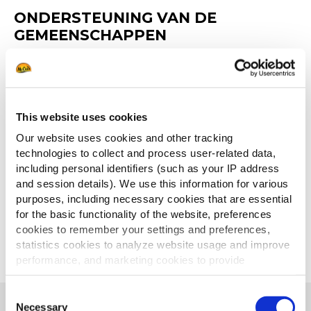
ONDERSTEUNING VAN DE
GEMEENSCHAPPEN
We bestrijden voedselonzekerheid en uitsluiting.
Daarom:
Werken we in heel Europa met
This website uses cookies
voedselbanken samen en bouwen we sterke
relaties met vele lokale instanties.
Our website uses cookies and other tracking
Ontwikkelen we vrijwilligersacties om onze
technologies to collect and process user-related data,
including personal identifiers (such as your IP address
werknemers bij lokale gemeenschappen te
and session details). We use this information for various
betrekken
purposes, including necessary cookies that are essential
Steunen we gemeenschappen over de hele
for the basic functionality of the website, preferences
wereld door deel te nemen aan sociale
cookies to remember your settings and preferences,
ondernemingen zoals enVie in België, Campo
statistics cookies to analyze website usage and improve
Vivo in Colombia enz.
performance, and marketing cookies to provide
personalized content and advertising.
Consent
By clicking 'Allow all cookies', you consent to the use of
Necessary
Selection