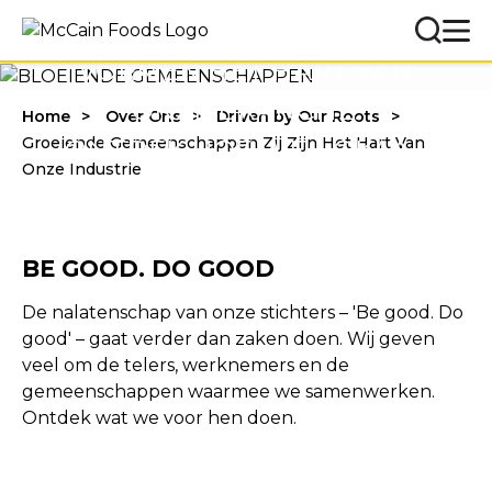
VORMEN HET HART VAN
ONZE BRANCHE.
Home
Over Ons
Driven by Our Roots
Groeiende Gemeenschappen Zij Zijn Het Hart Van
ONTDEK HOE WIJ LOKAAL
Onze Industrie
ONDERSTEUNEN
BE GOOD. DO GOOD
De nalatenschap van onze stichters – 'Be good. Do
good' – gaat verder dan zaken doen. Wij geven
veel om de telers, werknemers en de
gemeenschappen waarmee we samenwerken.
Ontdek wat we voor hen doen.