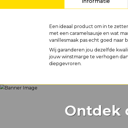
informatie
Voordeel
Een ideaal product om in te zetten
met een caramelsausje en wat mar
vanillesmaak pas echt goed naar 
Wij garanderen jou dezelfde kwali
jouw winstmarge te verhogen dankz
diepgevroren.
Ontdek 