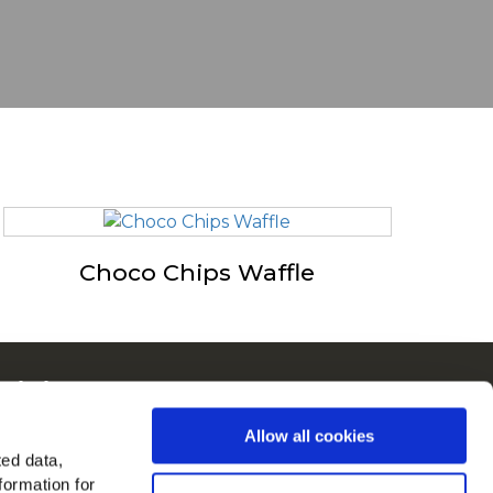
Choco Chips Waffle
ain in Europa
kijk alle landen
Allow all cookies
ted data,
d ons op
formation for