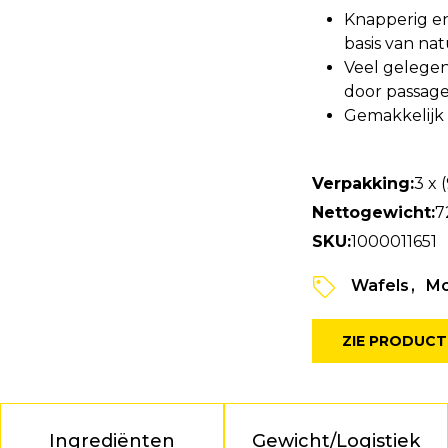
Knapperig en
basis van nat
Veel gelegen
door passag
Gemakkelijk
Verpakking:
3 x 
Nettogewicht:
7
SKU:
1000011651
Wafels
Mc
ZIE PRODUCT
Ingrediënten
Gewicht/Logistiek