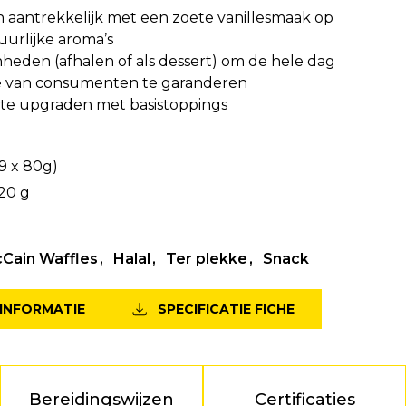
 aantrekkelijk met een zoete vanillesmaak op
uurlijke aroma’s
heden (afhalen of als dessert) om de hele dag
e van consumenten te garanderen
 te upgraden met basistoppings
(9 x 80g)
20 g
Cain Waffles
Halal
Ter plekke
Snack
INFORMATIE
SPECIFICATIE FICHE
Bereidingswijzen
Certificaties