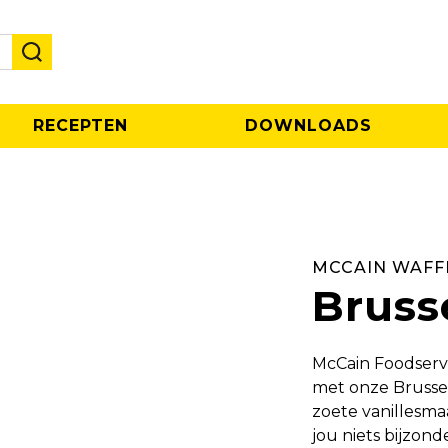
RECEPTEN
DOWNLOADS
MCCAIN WAFF
Bruss
McCain Foodservi
met onze Brussel
zoete vanillesmaa
jou niets bijzon