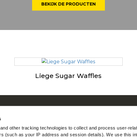
BEKIJK DE PRODUCTEN
Liege Sugar Waffles
r ons
McC
en by Our Roots
Be
s
en
nd other tracking technologies to collect and process user-rela
Vin
gestelde vragen
ers (such as your IP address and session details). We use this in