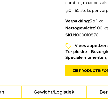
combo's, maar ook als 
(50 - 60 stuks per ver
Verpakking:
5 x 1 kg
Nettogewicht:
1,00 k
SKU:
1000010876
Vlees appetizer
Ter plekke
Bezorgi
Speciale momenten
ZIE PRODUCTINFO
en
Gewicht/Logistiek
Ber