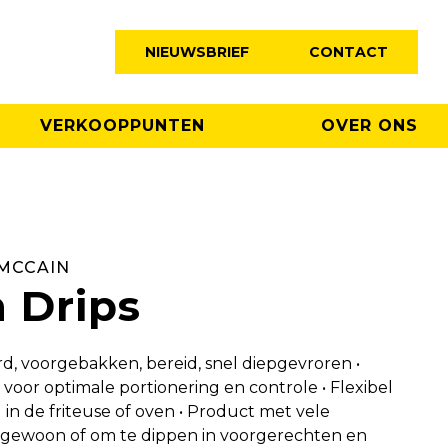
NIEUWSBRIEF
CONTACT
VERKOOPPUNTEN
OVER ONS
 MCCAIN
 Drips
, voorgebakken, bereid, snel diepgevroren •
voor optimale portionering en controle • Flexibel
in de friteuse of oven • Product met vele
t gewoon of om te dippen in voorgerechten en