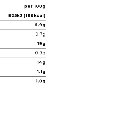
per 100g
825kJ (196kcal)
6.9g
0.7g
19g
0.9g
14g
1.1g
1.0g