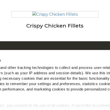
Crispy Chicken Fillets
r ons
McC
en by Our Roots
Be
s
en
nd other tracking technologies to collect and process user-rela
Vin
gestelde vragen
ers (such as your IP address and session details). We use this in
 necessary cookies that are essential for the basic functionality
nst
es to remember your settings and preferences, statistics cooki
l
 performance, and marketing cookies to provide personalized c
aal voor Landbouwers
ies', you consent to the use of all cookies. If you'd like to custo