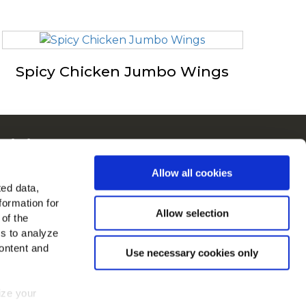
Spicy Chicken Jumbo Wings
ain in Europa
kijk alle landen
Allow all cookies
ted data,
d ons op
formation for
Allow selection
 of the
es to analyze
ontent and
Use necessary cookies only
mize your