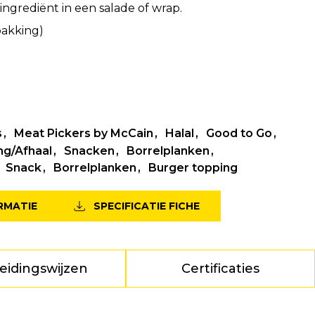
ingrediënt in een salade of wrap.
pakking)
g
s
Meat Pickers by McCain
Halal
Good to Go
ng/Afhaal
Snacken
Borrelplanken
Snack
Borrelplanken
Burger topping
RMATIE
SPECIFICATIE FICHE
eidingswijzen
Certificaties