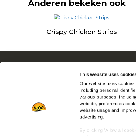
Anderen bekeken ook
Crispy Chicken Strips
Navigatie
Ove
Producten
Driv
This website uses cookie
Recepten
Ban
Our website uses cookies a
Merken
Veel
including personal identifi
various purposes, including
Inspiratie
Die
website, preferences cooki
Downloads
Retai
website usage and improve
Contact
advertising.
Port
By clicking 'Allow all cook