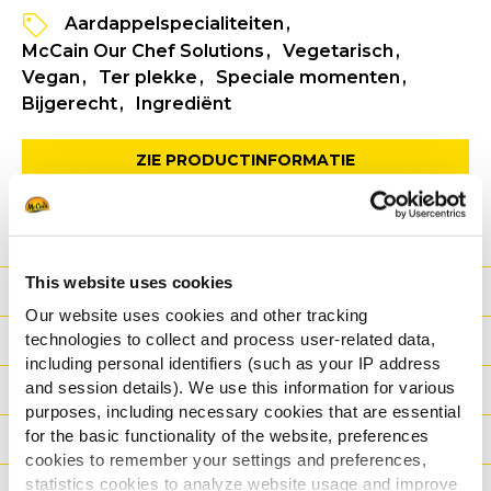
Aardappelspecialiteiten
McCain Our Chef Solutions
Vegetarisch
Vegan
Ter plekke
Speciale momenten
Bijgerecht
Ingrediënt
ZIE PRODUCTINFORMATIE
SPECIFICATIE FICHE
This website uses cookies
Voordeel
Our website uses cookies and other tracking
technologies to collect and process user-related data,
Nutritionele informatie
including personal identifiers (such as your IP address
and session details). We use this information for various
Ingrediënten
purposes, including necessary cookies that are essential
for the basic functionality of the website, preferences
Gewicht/Logistiek
cookies to remember your settings and preferences,
statistics cookies to analyze website usage and improve
Bereidingswijzen