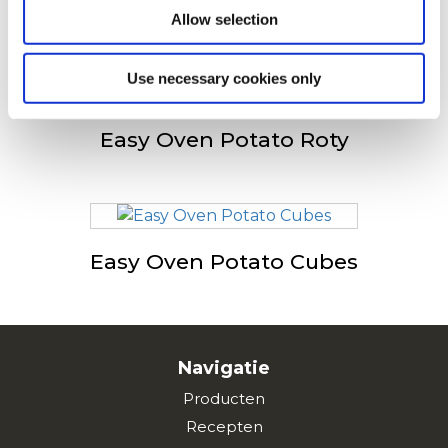
Purée / Mashed Potatoes
Allow selection
Use necessary cookies only
Easy Oven Potato Roty
Easy Oven Potato Cubes
Navigatie
Producten
Recepten