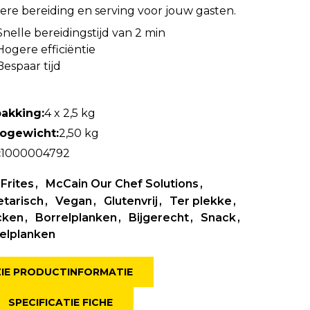
lere bereiding en serving voor jouw gasten.
Snelle bereidingstijd van 2 min
Hogere efficiëntie
Bespaar tijd
akking:
4 x 2,5 kg
togewicht:
2,50 kg
:
1000004792
Frites
McCain Our Chef Solutions
tarisch
Vegan
Glutenvrij
Ter plekke
cken
Borrelplanken
Bijgerecht
Snack
elplanken
ZIE PRODUCTINFORMATIE
SPECIFICATIE FICHE