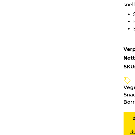
snel
Verp
Net
SKU
Vege
Sna
Borr