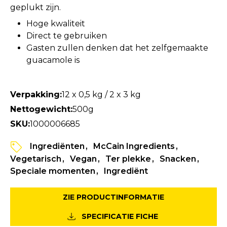
geplukt zijn.
Hoge kwaliteit
Direct te gebruiken
Gasten zullen denken dat het zelfgemaakte
guacamole is
Verpakking:
12 x 0,5 kg / 2 x 3 kg
Nettogewicht:
500g
SKU:
1000006685
Ingrediënten
McCain Ingredients
Vegetarisch
Vegan
Ter plekke
Snacken
Speciale momenten
Ingrediënt
ZIE PRODUCTINFORMATIE
SPECIFICATIE FICHE