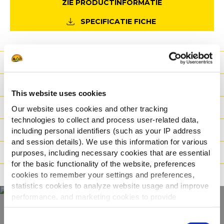
ZIE PRODUCTINFORMATIE
SPECIFICATIE FICHE
Voordeel
Nutritionele informatie
This website uses cookies
Ingrediënten
Our website uses cookies and other tracking
technologies to collect and process user-related data,
Gewicht/Logistiek
including personal identifiers (such as your IP address
and session details). We use this information for various
Bereidingswijzen
purposes, including necessary cookies that are essential
for the basic functionality of the website, preferences
Certificaties
cookies to remember your settings and preferences,
statistics cookies to analyze website usage and improve
performance, and marketing cookies to provide
personalized content and advertising.
Consent